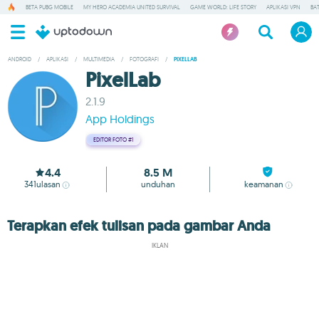
BETA PUBG MOBILE
MY HERO ACADEMIA UNITED SURVIVAL
GAME WORLD: LIFE STORY
APLIKASI VPN
BA
ANDROID
/
APLIKASI
/
MULTIMEDIA
/
FOTOGRAFI
/
PIXELLAB
PixelLab
2.1.9
App Holdings
EDITOR FOTO
#1
4.4
8.5 M
341
ulasan
unduhan
keamanan
Terapkan efek tulisan pada gambar Anda
IKLAN