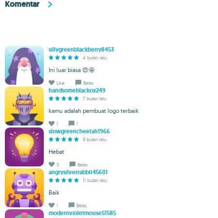
Komentar
sillygreenblackberry8453
4 bulan lalu
Ini luar biasa 😍🤩
Like
Balas
handsomeblackox249
7 bulan lalu
kamu adalah pembuat logo terbaik
1
1
slowgreencheetah1966
9 bulan lalu
Hebat
3
Balas
angrysilverrabbit45601
11 bulan lalu
Baik
1
Balas
modernvioletmouse51585