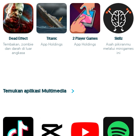
Dead Effect
Titanic
2 Player Games
Skillz
Tembakan, zombie
App Holdings
App Holdings
Asah pikiranmu
dan darah di luar
melalui minigames
angkasa
ini
Temukan aplikasi Multimedia