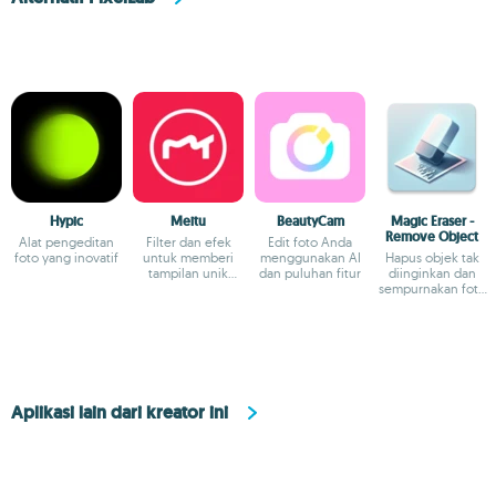
Hypic
Meitu
BeautyCam
Magic Eraser -
Remove Object
Alat pengeditan
Filter dan efek
Edit foto Anda
foto yang inovatif
untuk memberi
menggunakan AI
Hapus objek tak
tampilan unik
dan puluhan fitur
diinginkan dan
pada foto
sempurnakan foto
dengan editor
intuitif
Aplikasi lain dari kreator ini