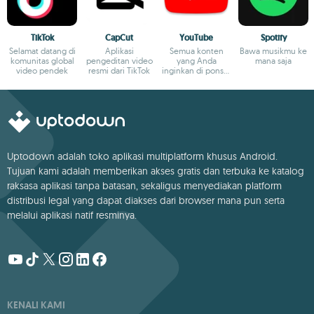
TikTok
CapCut
YouTube
Spotify
Selamat datang di
Aplikasi
Semua konten
Bawa musikmu ke
komunitas global
pengeditan video
yang Anda
mana saja
video pendek
resmi dari TikTok
inginkan di ponsel
Anda
Uptodown adalah toko aplikasi multiplatform khusus Android.
Tujuan kami adalah memberikan akses gratis dan terbuka ke katalog
raksasa aplikasi tanpa batasan, sekaligus menyediakan platform
distribusi legal yang dapat diakses dari browser mana pun serta
melalui aplikasi natif resminya.
KENALI KAMI