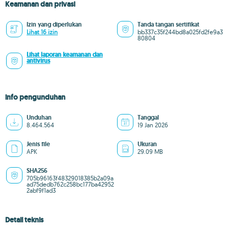
Keamanan dan privasi
Izin yang diperlukan
Tanda tangan sertifikat
Lihat 16 izin
bb337c35f244bd8a025fd2fe9a3
80804
Lihat laporan keamanan dan
antivirus
info pengunduhan
Unduhan
Tanggal
8.464.564
19 Jan 2026
Jenis file
Ukuran
APK
29.09 MB
SHA256
705b96163f48329018385b2a09a
ad75dedb762c258bc177ba42952
2abf9f1ad3
Detail teknis