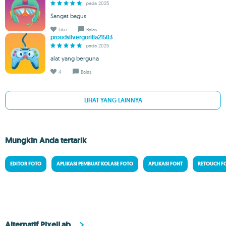
pada 2025
Sangat bagus
Like
Balas
proudsilvergorilla21503
pada 2025
alat yang berguna
4
Balas
LIHAT YANG LAINNYA
Mungkin Anda tertarik
EDITOR FOTO
APLIKASI PEMBUAT KOLASE FOTO
APLIKASI FONT
RETOUCH F
Alternatif PixelLab