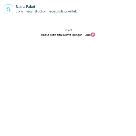
Nama Paket
com.imaginstudio.imagetools.pixellab
IKLAN
Hapus iklan dan lainnya dengan Turbo